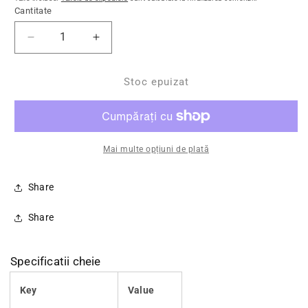
Cantitate
Reduceți cantitatea pentru Modul LED 12V, 1.5W, I
Creșteți cantitatea pentru Modul LED 1
Stoc epuizat
Mai multe opțiuni de plată
Share
Share
Specificatii cheie
Key
Value