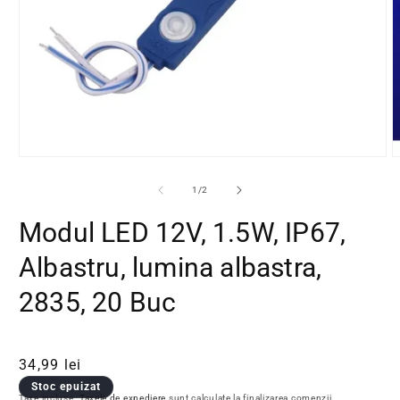
Deschide conținutul media 1 într-o fereastră modală
D
din
1
/
2
Modul LED 12V, 1.5W, IP67,
Albastru, lumina albastra,
2835, 20 Buc
Preț obișnuit
Preț redus
34,99 lei
Stoc epuizat
Taxe incluse.
Taxele de expediere
sunt calculate la finalizarea comenzii.