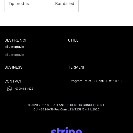
Tip produs
Bandă led
DESPRE NOI
UTILE
Info magazin
Info magazin
BUSINESS
TERMENI
CONTACT
Program Relatii Clienti: L-V: 10-18
(0799) 881 625
© 2020-2026 S.C. ATLANTIC LOGISTIC CONCEPT S.R.L.
CUI 43286659 Reg Com J23/5258/04.11.2020