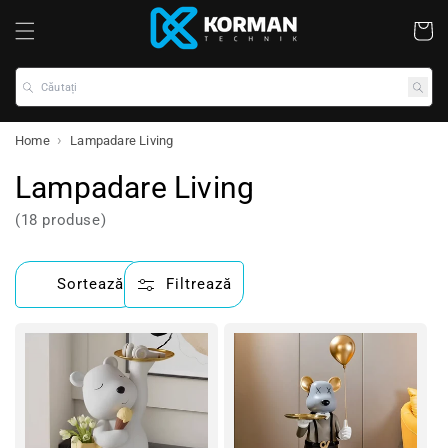
Coș
Căutați
Home
Lampadare Living
Lampadare Living
(18 produse)
Sortează
Filtrează