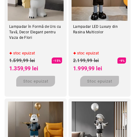
Lampadar în Formă de Urs cu
Lampadar LED Luxury din
Tavă, Decor Elegant pentru
Rasina Multicolor
Vaza de Flori
stoc epuizat
stoc epuizat
Preț obișnuit
Preț obișnuit
1.599,99 lei
2.199,99 lei
-15%
-9%
Preț redus
Preț redus
1.359,99 lei
1.999,99 lei
Stoc epuizat
Stoc epuizat