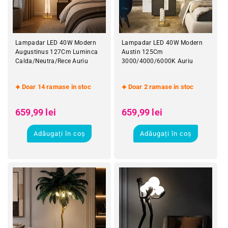
Lampadar LED 40W Modern
Lampadar LED 40W Modern
Augustinus 127Cm Luminca
Austin 125Cm
Calda/Neutra/Rece Auriu
3000/4000/6000K Auriu
Doar 14 ramase in stoc
Doar 2 ramase in stoc
Preț obișnuit
Preț obișnuit
Preț redus
Preț redus
659,99 lei
659,99 lei
Adăugați în coș
Adăugați în coș