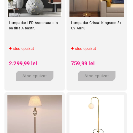
Lampadar LED Astronaut din
Lampadar Cristal Kingston 8x
Rasina Albastru
G9 Auriu
stoc epuizat
stoc epuizat
Preț obișnuit
Preț obișnuit
Preț redus
Preț redus
2.299,99 lei
759,99 lei
Stoc epuizat
Stoc epuizat