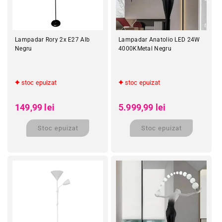
Lampadar Rory 2x E27 Alb
Lampadar Anatolio LED 24W
Negru
4000KMetal Negru
stoc epuizat
stoc epuizat
Preț obișnuit
Preț obișnuit
Preț redus
Preț redus
149,99 lei
5.999,99 lei
Stoc epuizat
Stoc epuizat