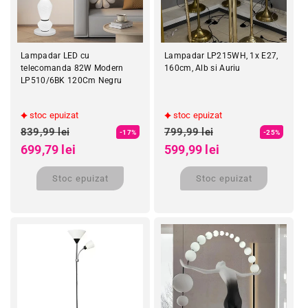
Lampadar LED cu
Lampadar LP215WH, 1x E27,
telecomanda 82W Modern
160cm, Alb si Auriu
LP510/6BK 120Cm Negru
stoc epuizat
stoc epuizat
Preț obișnuit
Preț obișnuit
839,99 lei
799,99 lei
-17%
-25%
Preț redus
Preț redus
699,79 lei
599,99 lei
Stoc epuizat
Stoc epuizat