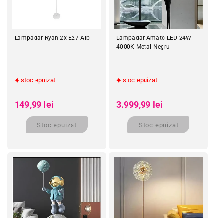
Lampadar Ryan 2x E27 Alb
Lampadar Amato LED 24W
4000K Metal Negru
stoc epuizat
stoc epuizat
Preț obișnuit
Preț obișnuit
Preț redus
Preț redus
149,99 lei
3.999,99 lei
Stoc epuizat
Stoc epuizat