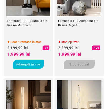
Lampadar LED Luxurious din
Lampadar LED Astronaut din
Rasina Multicolor
Rasina Argintiu
Doar 1 ramase in stoc
stoc epuizat
Preț obișnuit
Preț obișnuit
2.199,99 lei
2.299,99 lei
-9%
-13%
Preț redus
Preț redus
1.999,99 lei
1.999,99 lei
Adăugați în coș
Stoc epuizat