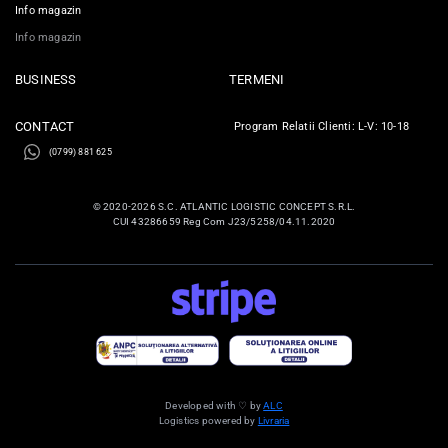
Info magazin
Info magazin
BUSINESS
TERMENI
CONTACT
Program Relatii Clienti: L-V: 10-18
(0799) 881 625
© 2020-2026 S.C. ATLANTIC LOGISTIC CONCEPT S.R.L.
CUI 43286659 Reg Com J23/5258/04.11.2020
Developed with ♡ by
ALC
Logistics powered by
Livraria