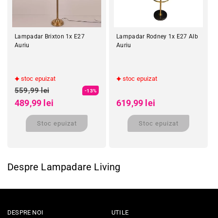
Lampadar Brixton 1x E27
Lampadar Rodney 1x E27 Alb
Auriu
Auriu
stoc epuizat
stoc epuizat
Preț obișnuit
Preț obișnuit
559,99 lei
-13%
Preț redus
Preț redus
489,99 lei
619,99 lei
Stoc epuizat
Stoc epuizat
Despre Lampadare Living
DESPRE NOI
UTILE