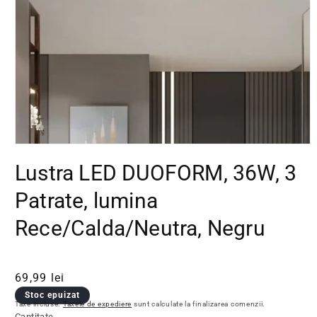
Deschide conținutul media 1 într-o fereastră modală
Lustra LED DUOFORM, 36W, 3
Patrate, lumina
Rece/Calda/Neutra, Negru
Preț obișnuit
Preț redus
69,99 lei
Stoc epuizat
Taxe incluse.
Taxele de expediere
sunt calculate la finalizarea comenzii.
Cantitate