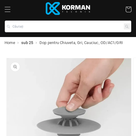
Coș
Căutați
Home
sub 25
Dop pentru Chiuveta, Gri, Cauciuc, OD/AC1/GRI
ile despre produs