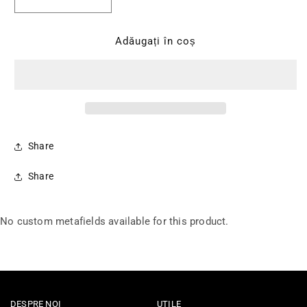
Reduceți cantitatea pentru Dop pentru Chiuveta, 
Creșteți cantitatea pentru Dop pentru
Adăugați în coș
Share
Share
No custom metafields available for this product.
DESPRE NOI
UTILE