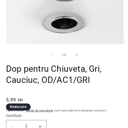
Deschide conținutul media 1 într-o fereastră modală
D
din
1
/
2
Dop pentru Chiuveta, Gri,
Cauciuc, OD/AC1/GRI
Preț obișnuit
Preț redus
5,99 lei
Reducere
Taxe incluse.
Taxele de expediere
sunt calculate la finalizarea comenzii.
Cantitate