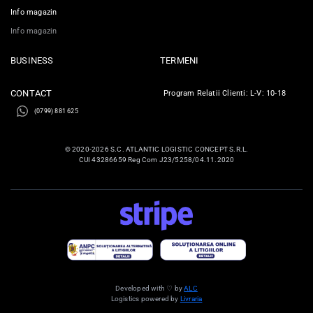
Info magazin
Info magazin
BUSINESS
TERMENI
CONTACT
Program Relatii Clienti: L-V: 10-18
(0799) 881 625
© 2020-2026 S.C. ATLANTIC LOGISTIC CONCEPT S.R.L.
CUI 43286659 Reg Com J23/5258/04.11.2020
Developed with ♡ by
ALC
Logistics powered by
Livraria