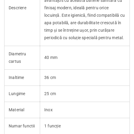
avantajos cu această baterie sanitară cu
Descriere
finisaj modern, ideală pentru orice
locuință. Este igienică, fiind compatibilă cu
apa potabilă, are durabilitate crescută în
timp și se întreține ușor, prin curățare
periodică cu soluție specială pentru metal.
Diametru
40 mm
cartus
Inaltime
36 cm
Lungime
25 cm
Material
Inox
Numar functii
1 funcție