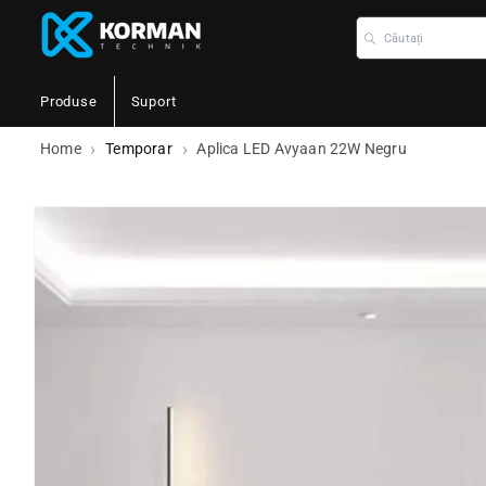
Căutați
Produse
Suport
Home
Temporar
Aplica LED Avyaan 22W Negru
rmațiile despre produs