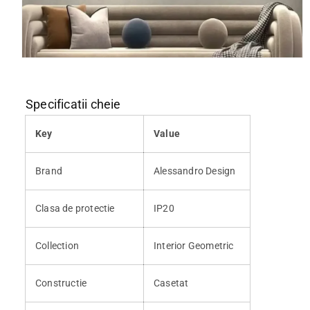
Deschide conținutul media 2 într-o fereastră modală
Specificatii cheie
Key
Value
Brand
Alessandro Design
Clasa de protectie
IP20
Collection
Interior Geometric
Constructie
Casetat