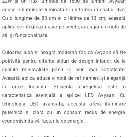
22W și un flux luminos de 1800 de lumeni, Avyaan
aduce o iluminare luminată și uniformă în spațiul dvs.
Cu o lungime de 80 cm și o lățime de 13 cm, această
aplica se integrează ușor pe perete, adăugând o notă de
stil și funcționalitate.
Culoarea albă și neagră modernă fac ca Avyaan să fie
potrivită pentru diferite stiluri de design interior, de la
spațiile minimaliste până la cele mai sofisticate.
Această aplica aduce o notă de rafinament și eleganță
în orice locuință. Eficiența energetică este o
caracteristică esențială a aplicei LED Avyaan. Cu
tehnologia LED avansată, aceasta oferă iluminare
puternică și clară cu un consum redus de energie,
economisindu-vă facturile de energie.