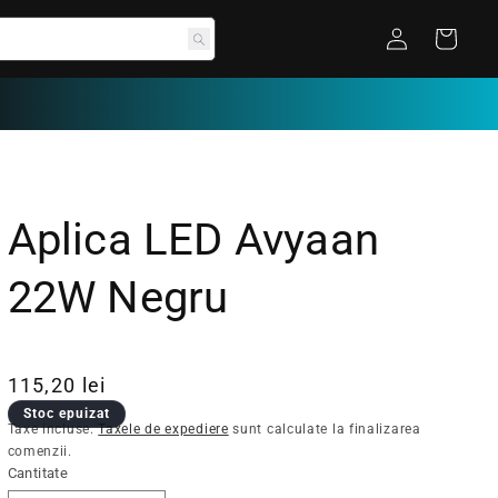
Conectați-vă
Coș
Aplica LED Avyaan
22W Negru
Preț obișnuit
Preț redus
115,20 lei
Stoc epuizat
Taxe incluse.
Taxele de expediere
sunt calculate la finalizarea
comenzii.
Cantitate