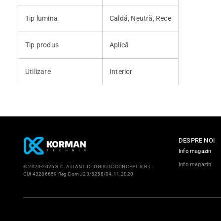
Tip lumina
Caldă, Neutră, Rece
Tip produs
Aplică
Utilizare
Interior
DESPRE NOI
Info magazin
Info magazin
© 2020-2026 S.C. ATLANTIC LOGISTIC CONCEPT S.R.L.
CUI 43286659 Reg Com J23/5258/04.11.2020