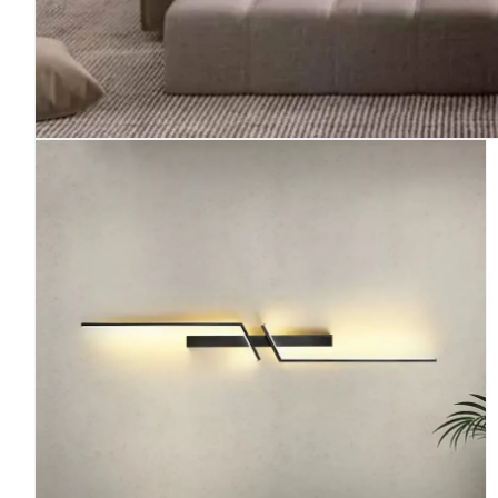
Deschide conținutul media 1 într-o fereastră modală