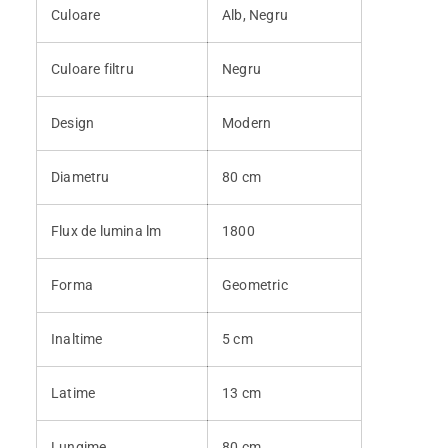
Culoare
Alb, Negru
Culoare filtru
Negru
Design
Modern
Diametru
80 cm
Flux de lumina lm
1800
Forma
Geometric
Inaltime
5 cm
Latime
13 cm
Lungime
80 cm