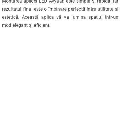
Montarea aplicei LED Avyaan este simplă și rapidă, iar
rezultatul final este o îmbinare perfectă între utilitate și
estetică. Această aplica vă va lumina spațiul într-un
mod elegant și eficient.