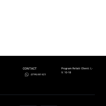
CONTACT
Program Relatii Clienti: L-
V: 10-18
(0799) 881 625