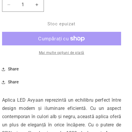
Reduceți cantitatea pentru Aplica LED Avyaan 22W
Creșteți cantitatea pentru Aplica LED 
Stoc epuizat
Mai multe opțiuni de plată
Share
Share
Aplica LED Avyaan reprezintă un echilibru perfect între
design modern și iluminare eficientă. Cu un aspect
contemporan în culori alb și negru, această aplica oferă
un plus de eleganță în orice încăpere. Cu o putere de