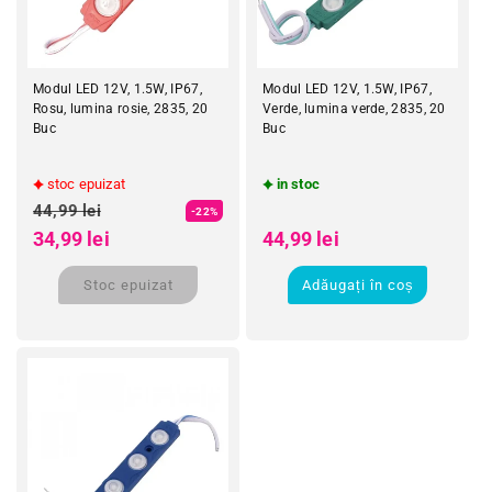
Modul LED 12V, 1.5W, IP67,
Modul LED 12V, 1.5W, IP67,
Rosu, lumina rosie, 2835, 20
Verde, lumina verde, 2835, 20
Buc
Buc
stoc epuizat
in stoc
Preț obișnuit
Preț obișnuit
44,99 lei
-22%
Preț redus
Preț redus
34,99 lei
44,99 lei
Stoc epuizat
Adăugați în coș