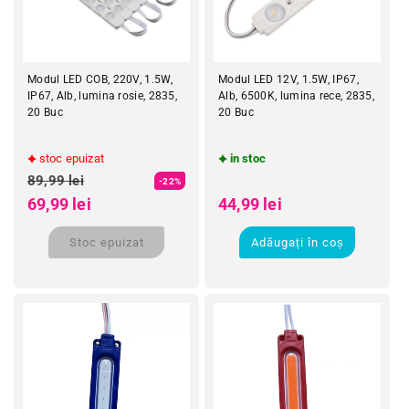
Modul LED COB, 220V, 1.5W,
Modul LED 12V, 1.5W, IP67,
IP67, Alb, lumina rosie, 2835,
Alb, 6500K, lumina rece, 2835,
20 Buc
20 Buc
stoc epuizat
in stoc
Preț obișnuit
Preț obișnuit
89,99 lei
-22%
Preț redus
Preț redus
69,99 lei
44,99 lei
Stoc epuizat
Adăugați în coș