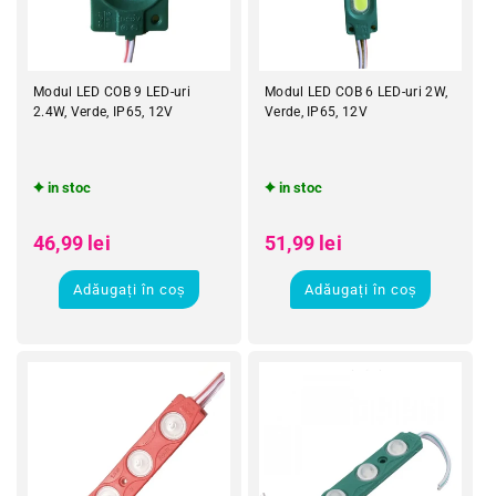
Modul LED COB 9 LED-uri
Modul LED COB 6 LED-uri 2W,
2.4W, Verde, IP65, 12V
Verde, IP65, 12V
in stoc
in stoc
Preț obișnuit
Preț obișnuit
Preț redus
Preț redus
46,99 lei
51,99 lei
Adăugați în coș
Adăugați în coș