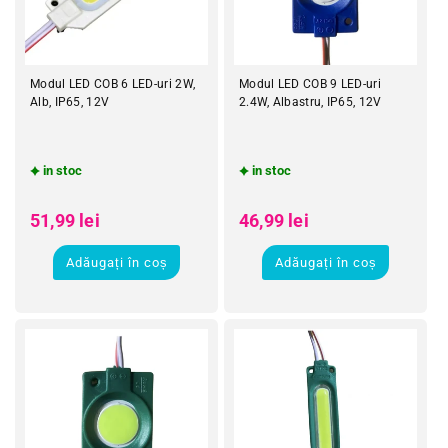
Modul LED COB 6 LED-uri 2W,
Modul LED COB 9 LED-uri
Alb, IP65, 12V
2.4W, Albastru, IP65, 12V
in stoc
in stoc
Preț obișnuit
Preț obișnuit
Preț redus
Preț redus
51,99 lei
46,99 lei
Adăugați în coș
Adăugați în coș