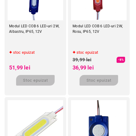
Modul LED COB 6 LED-uri 2W,
Modul LED COB 6 LED-uri 2W,
Albastru, IP65, 12V
Rosu, IP65, 12V
stoc epuizat
stoc epuizat
Preț obișnuit
Preț obișnuit
39,99 lei
-8%
Preț redus
Preț redus
51,99 lei
36,99 lei
Stoc epuizat
Stoc epuizat