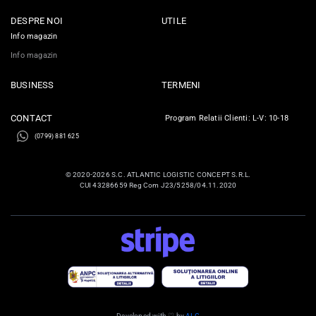
DESPRE NOI
UTILE
Info magazin
Info magazin
BUSINESS
TERMENI
CONTACT
Program Relatii Clienti: L-V: 10-18
(0799) 881 625
© 2020-2026 S.C. ATLANTIC LOGISTIC CONCEPT S.R.L.
CUI 43286659 Reg Com J23/5258/04.11.2020
Developed with ♡ by
ALC