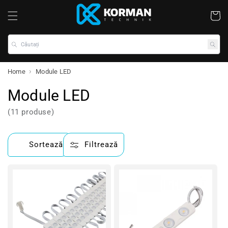
Coș
Căutați
Home
Module LED
Module LED
(11 produse)
Sortează
Filtrează