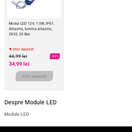
Modul LED 12V, 1.5W, IP67,
Albastru, lumina albastra,
2835, 20 Buc
stoc epuizat
Preț obișnuit
44,99 lei
-22%
Preț redus
34,99 lei
Stoc epuizat
Despre Module LED
Module LED