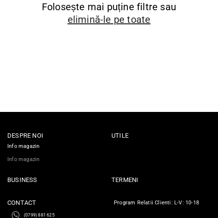
Folosește mai puține filtre sau
elimină-le pe toate
DESPRE NOI
UTILE
Info magazin
Info magazin
BUSINESS
TERMENI
CONTACT
Program Relatii Clienti: L-V: 10-18
(0799) 881 625