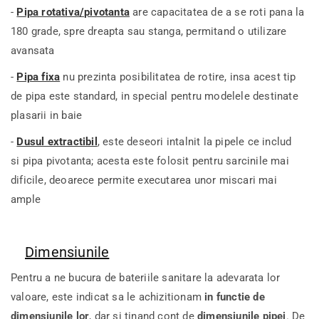
-
Pipa rotativa/pivotanta
are capacitatea de a se roti pana la
180 grade, spre dreapta sau stanga, permitand o utilizare
avansata
-
Pipa fixa
nu prezinta posibilitatea de rotire, insa acest tip
de pipa este standard, in special pentru modelele destinate
plasarii in baie
-
Dusul extractibil
, este deseori intalnit la pipele ce includ
si pipa pivotanta; acesta este folosit pentru sarcinile mai
dificile, deoarece permite executarea unor miscari mai
ample
Dimensiunile
Pentru a ne bucura de bateriile sanitare la adevarata lor
valoare, este indicat sa le achizitionam
in functie de
dimensiunile lor
, dar si tinand cont de
dimensiunile pipei
. De