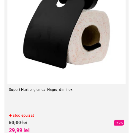
Suport Hartie Igienica, Negru, din Inox
stoc epuizat
Preț obișnuit
50,00 lei
-40%
Preț redus
29,99 lei